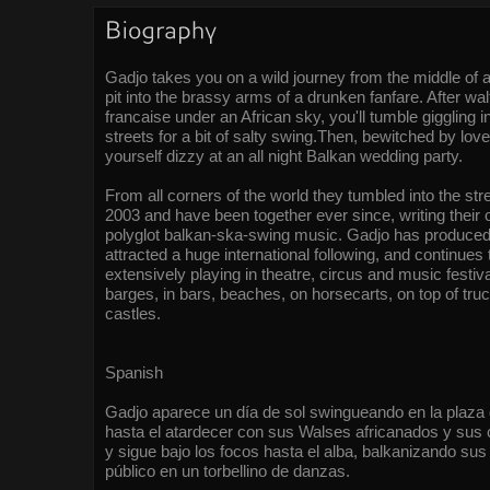
Gadjo takes you on a wild journey from the middle of
pit into the brassy arms of a drunken fanfare. After wa
francaise under an African sky, you'll tumble giggling 
streets for a bit of salty swing.Then, bewitched by lov
yourself dizzy at an all night Balkan wedding party.
From all corners of the world they tumbled into the str
2003 and have been together ever since, writing their o
polyglot balkan-ska-swing music. Gadjo has produced
attracted a huge international following, and continues
extensively playing in theatre, circus and music festiva
barges, in bars, beaches, on horsecarts, on top of truc
castles.
Spanish
Gadjo aparece un día de sol swingueando en la plaza 
hasta el atardecer con sus Walses africanados y sus 
y sigue bajo los focos hasta el alba, balkanizando sus
público en un torbellino de danzas.